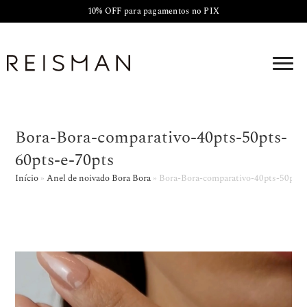
10% OFF para pagamentos no PIX
Bora-Bora-comparativo-40pts-50pts-
60pts-e-70pts
Início
»
Anel de noivado Bora Bora
»
Bora-Bora-comparativo-40pts-50pts-
Tocador
de
vídeo