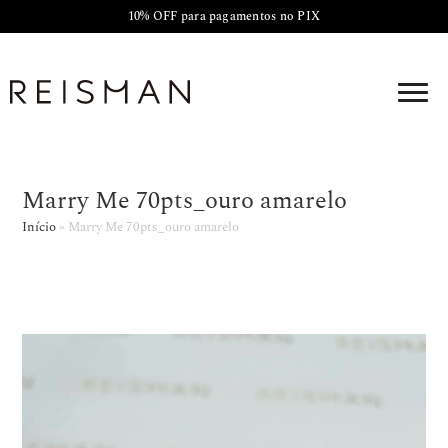
10% OFF para pagamentos no PIX
Marry Me 70pts_ouro amarelo
Início
»
Marry Me 70pts_ouro amarelo
Tocador
de
vídeo