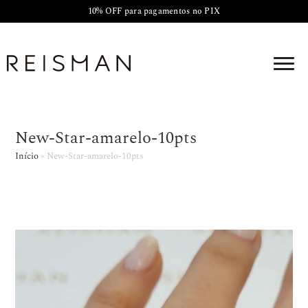
10% OFF para pagamentos no PIX
New-Star-amarelo-10pts
Início
»
New-Star-amarelo-10pts
Tocador
de
vídeo