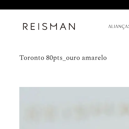
ALIANÇA
Toronto 80pts_ouro amarelo
Tocador
de
vídeo