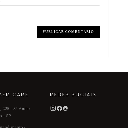
MER CARE
REDES SOCIAIS
, 225 - 3º Andar
s - SP
 atendimento