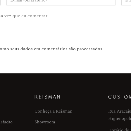
ma vez que eu comentar.
como seus dados em comentários são processados
.
REISMAN
CUSTO
Conheça a Reisman
Rua Aracaju
Higienópoli
isfação
Showroom
Horário de