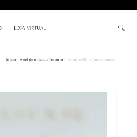
S
LOJA VIRTUAL
Início
»
Anel de noivado Toronto
»
Toronto 80pts_ouro amarelo