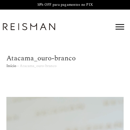
10% OFF para pagamentos no PIX
Atacama_ouro-branco
Início
»
Atacama_ouro-branco
Tocador
de
vídeo