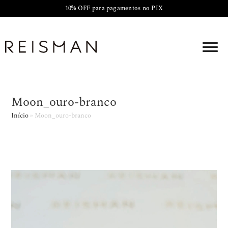
10% OFF para pagamentos no PIX
Moon_ouro-branco
Início
»
Moon_ouro-branco
Tocador
de
vídeo