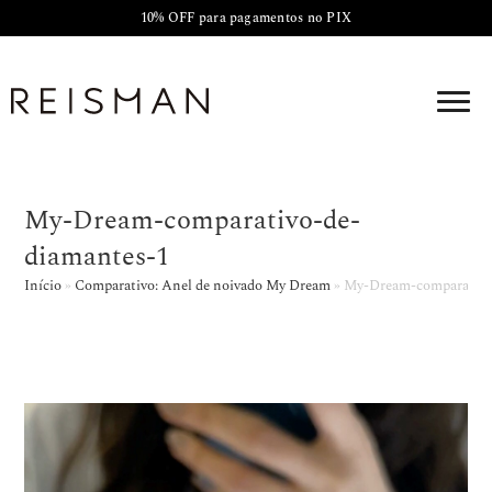
10% OFF para pagamentos no PIX
My-Dream-comparativo-de-
diamantes-1
Início
»
Comparativo: Anel de noivado My Dream
»
My-Dream-comparativo
Tocador
de
vídeo