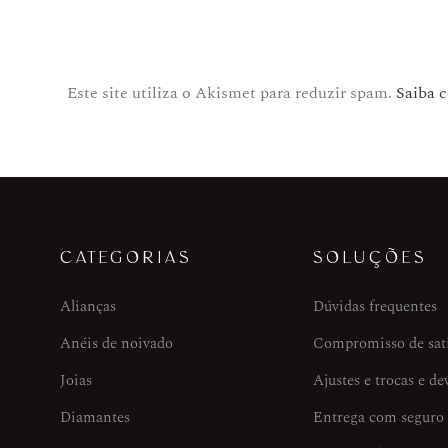
Este site utiliza o Akismet para reduzir spam.
Saiba 
CATEGORIAS
SOLUÇÕES
Alianças
Dúvidas frequentes
Anéis de noivado
Compromisso de sat
Joias
Ajustes e trocas e de
Diamantes
Entrega com seguro