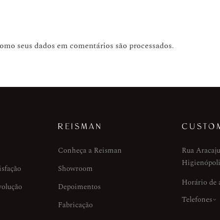
como seus dados em comentários são processados
.
REISMAN
CUSTO
Conheça a Reisman
Rua Aracaju
Higienópoli
isfação
Showroom
Horário de
volução
Depoimentos
Telefones
Fabricação