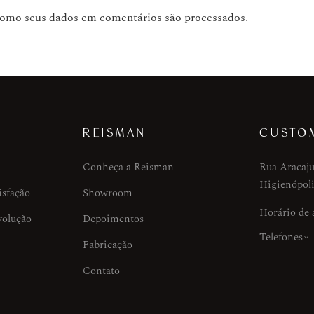
como seus dados em comentários são processados
.
REISMAN
CUSTO
Conheça a Reisman
Rua Aracaju
Higienópoli
isfação
Showroom
Horário de
volução
Depoimentos
Telefones
Fabricação
Contato