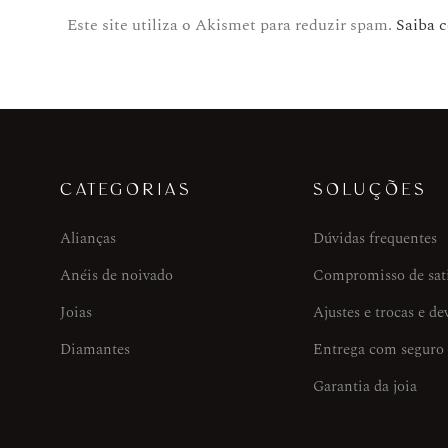
Este site utiliza o Akismet para reduzir spam.
Saiba 
CATEGORIAS
SOLUÇÕES
Alianças
Dúvidas frequentes
Anéis de noivado
Compromisso de sat
Joias
Ajustes e trocas e de
Diamantes
Entrega com seguro
Garantia da joia