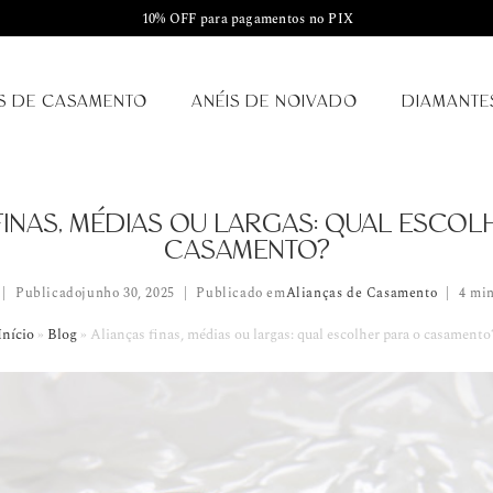
10% OFF para pagamentos no PIX
S DE CASAMENTO
ANÉIS DE NOIVADO
DIAMANTE
FINAS, MÉDIAS OU LARGAS: QUAL ESCOL
CASAMENTO?
Publicado
junho 30, 2025
Publicado em
Alianças de Casamento
4 min
Início
»
Blog
»
Alianças finas, médias ou largas: qual escolher para o casamento