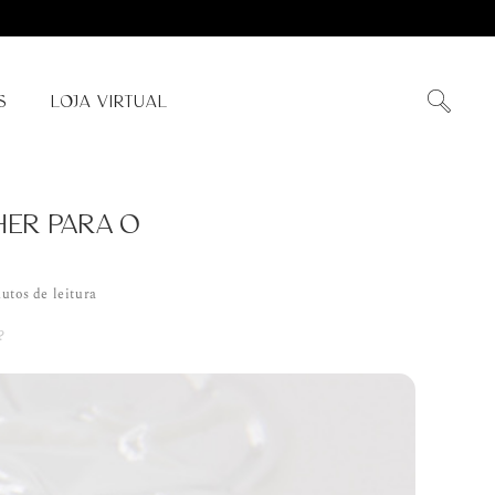
S
LOJA VIRTUAL
HER PARA O
utos de leitura
?