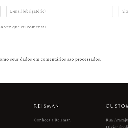
ma vez que eu comentar.
como seus dados em comentários são processados
.
REISMAN
CUSTO
Conheça a Reisman
Rua Aracaju
Higienópoli