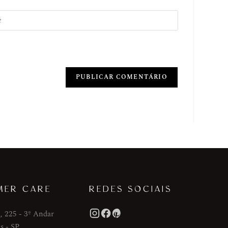
MER CARE
REDES SOCIAIS
, 225 - 3º Andar
s - SP