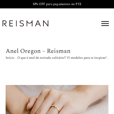
10% OFF para pagamentos no PIX
Anel Oregon – Reisman
Início
»
O que é anel de noivado solitário? 15 modelos para te inspirar!
»
An