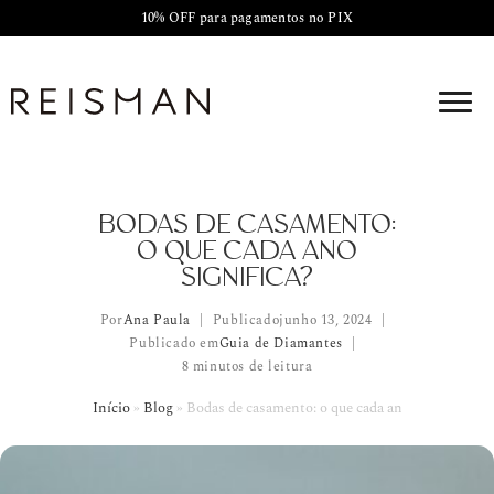
10% OFF para pagamentos no PIX
BODAS DE CASAMENTO:
O QUE CADA ANO
SIGNIFICA?
Por
Ana Paula
Publicado
junho 13, 2024
Publicado em
Guia de Diamantes
8 minutos de leitura
Início
»
Blog
»
Bodas de casamento: o que cada ano significa?