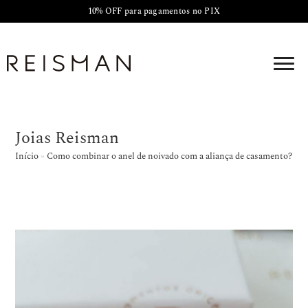
10% OFF para pagamentos no PIX
Joias Reisman
Início
»
Como combinar o anel de noivado com a aliança de casamento?
»
J