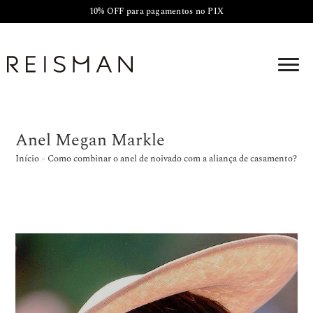
10% OFF para pagamentos no PIX
Anel Megan Markle
Início
»
Como combinar o anel de noivado com a aliança de casamento?
»
A