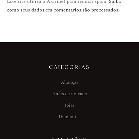
Este site utiliza o Akismet para reduzir spam.
Saiba
como seus dados em comentários são processados
.
CATEGORIAS
Alianças
Anéis de noivado
Joias
Diamantes