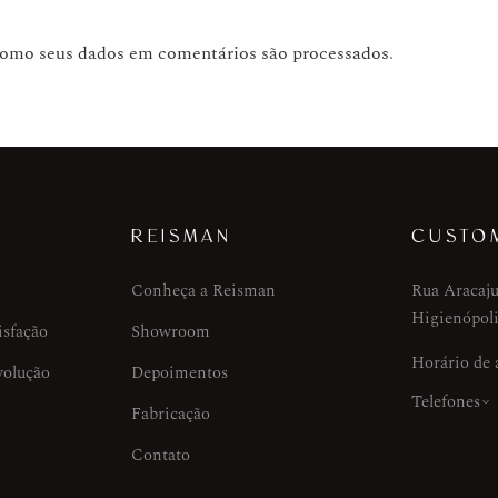
como seus dados em comentários são processados
.
REISMAN
CUSTO
Conheça a Reisman
Rua Aracaju
Higienópoli
isfação
Showroom
Horário de
volução
Depoimentos
Telefones
Fabricação
Contato