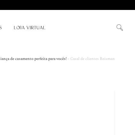
S
LOJA VIRTUAL
liança de casamento perfeita para vocês!
»
Casal de clientes Reisman