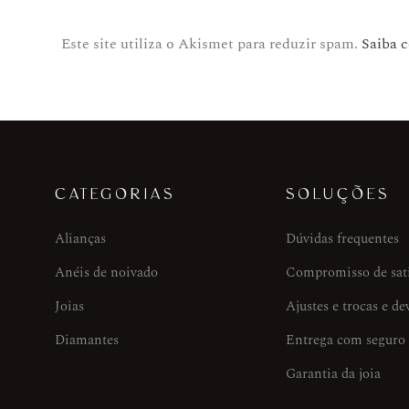
Este site utiliza o Akismet para reduzir spam.
Saiba 
CATEGORIAS
SOLUÇÕES
Alianças
Dúvidas frequentes
Anéis de noivado
Compromisso de sat
Joias
Ajustes e trocas e de
Diamantes
Entrega com seguro
Garantia da joia