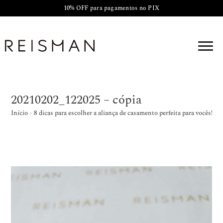
10% OFF para pagamentos no PIX
20210202_122025 – cópia
Início
»
8 dicas para escolher a aliança de casamento perfeita para vocês!
»
2