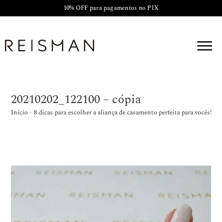
10% OFF para pagamentos no PIX
20210202_122100 – cópia
Início
»
8 dicas para escolher a aliança de casamento perfeita para vocês!
»
2