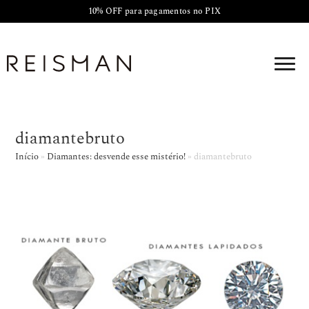
10% OFF para pagamentos no PIX
diamantebruto
Início
»
Diamantes: desvende esse mistério!
»
diamantebruto