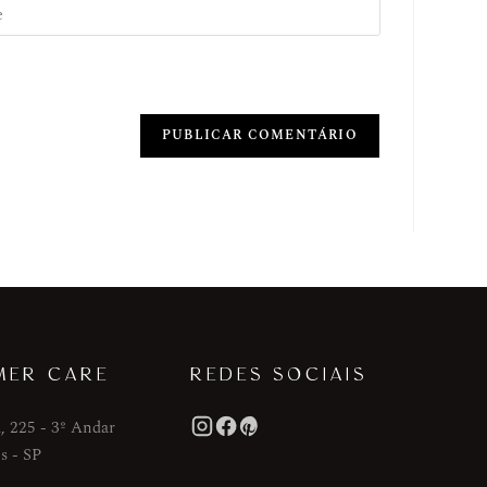
MER CARE
REDES SOCIAIS
, 225 - 3º Andar
s - SP