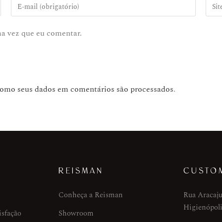
ma vez que eu comentar.
como seus dados em comentários são processados
.
REISMAN
CUSTO
Conheça a Reisman
Rua Aracaju
Higienópoli
isfação
Showroom