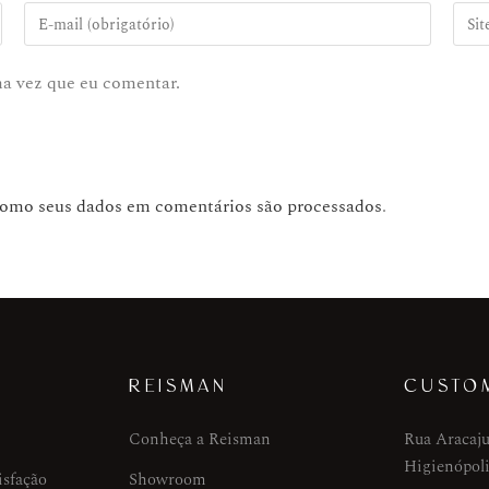
ma vez que eu comentar.
como seus dados em comentários são processados
.
REISMAN
CUSTO
Conheça a Reisman
Rua Aracaju
Higienópoli
isfação
Showroom