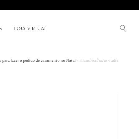
S
LOJA VIRTUAL
s para fazer o pedido de casamento no Natal
»
alianc%cc%a7as-italia