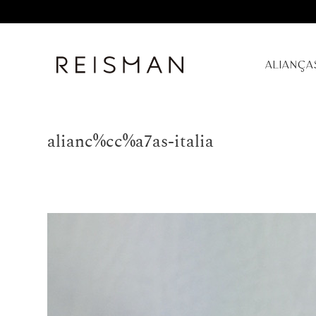
ALIANÇA
alianc%cc%a7as-italia