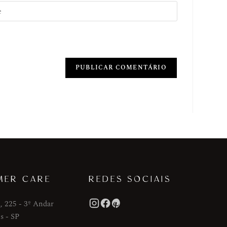
MER CARE
REDES SOCIAIS
, 225 - 3º Andar
s - SP