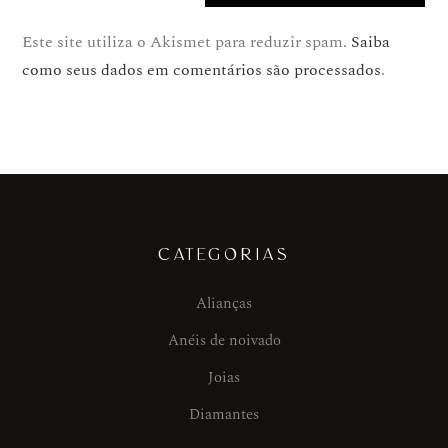
Este site utiliza o Akismet para reduzir spam.
Saiba
como seus dados em comentários são processados
.
CATEGORIAS
Alianças
Anéis de noivado
Joias
Diamantes