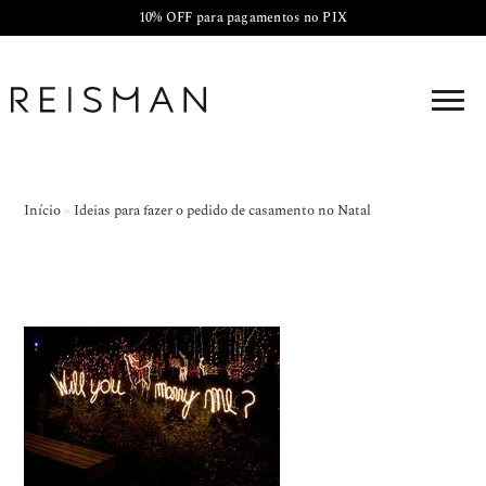
10% OFF para pagamentos no PIX
Início
»
Ideias para fazer o pedido de casamento no Natal