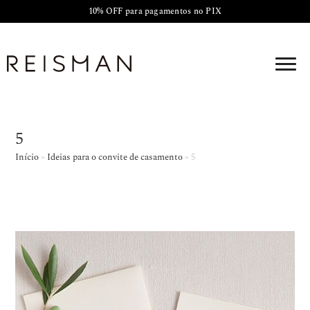
10% OFF para pagamentos no PIX
5
Início
»
Ideias para o convite de casamento
»
5