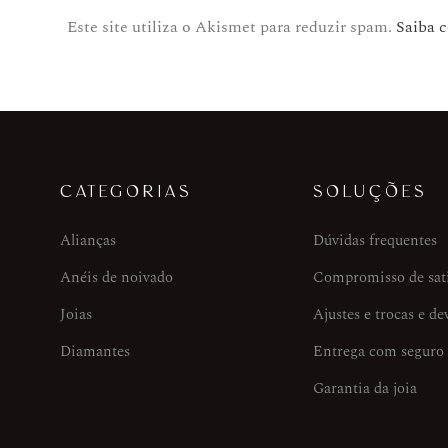
Este site utiliza o Akismet para reduzir spam.
Saiba 
CATEGORIAS
SOLUÇÕES
Alianças
Dúvidas frequentes
Anéis de noivado
Compromisso de sat
Joias
Ajustes e trocas e de
Diamantes
Entrega com seguro
Garantia da joia