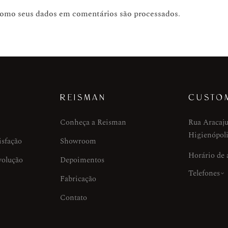
como seus dados em comentários são processados
.
REISMAN
CUSTO
Conheça a Reisman
Rua Aracaju
Higienópoli
isfação
Showroom
Horário de
volução
Depoimentos
Telefones
Fabricação
Contato