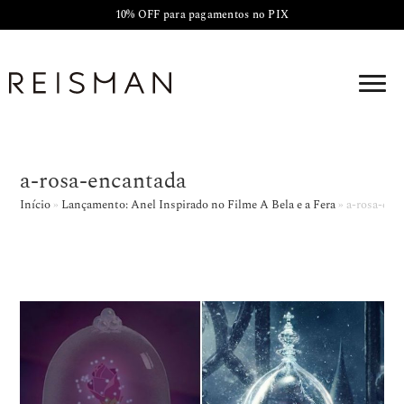
10% OFF para pagamentos no PIX
a-rosa-encantada
Início
»
Lançamento: Anel Inspirado no Filme A Bela e a Fera
»
a-rosa-enc