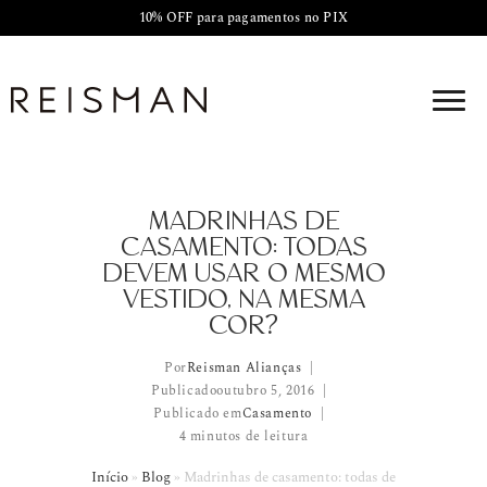
10% OFF para pagamentos no PIX
MADRINHAS DE
CASAMENTO: TODAS
DEVEM USAR O MESMO
VESTIDO, NA MESMA
COR?
Por
Reisman Alianças
Publicado
outubro 5, 2016
Publicado em
Casamento
4 minutos de leitura
Início
»
Blog
»
Madrinhas de casamento: todas devem usar o me