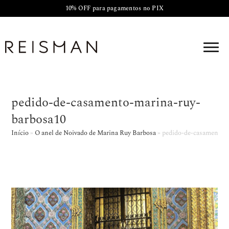
10% OFF para pagamentos no PIX
pedido-de-casamento-marina-ruy-
barbosa10
Início
»
O anel de Noivado de Marina Ruy Barbosa
»
pedido-de-casamento-