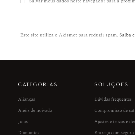
Salvar meus dados neste navegador para a próxi
Este site utiliza o Akismet para reduzir spam.
Saiba 
CATEGORIAS
SOLUÇÕES
Alianças
Dúvidas frequentes
Anéis de noivado
Compromisso de sat
Joias
Ajustes e trocas e de
Diamantes
Entrega com seguro