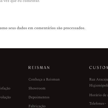
ma vez que eu comentar.
como seus dados em comentários são processados
.
REISMAN
CUSTO
Conheça a Reisman
Rua Aracaju
Higienópoli
isfação
Showroom
Horário de
volução
Depoimentos
Telefones
Fabricação