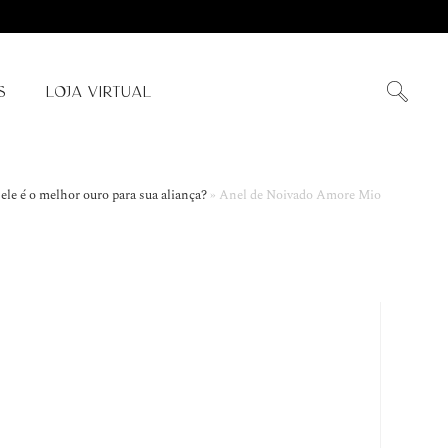
S
LOJA VIRTUAL
ele é o melhor ouro para sua aliança?
»
Anel de Noivado Amore Mio