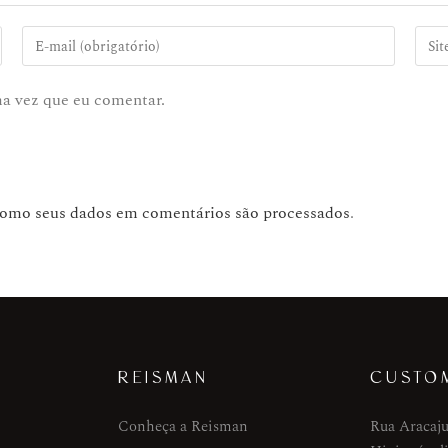
ma vez que eu comentar.
como seus dados em comentários são processados
.
REISMAN
CUSTO
Conheça a Reisman
Rua Aracaju