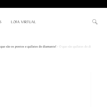
S
LOJA VIRTUAL
que são os pontos e quilates do diamante!
»
O que são quilates do diamante