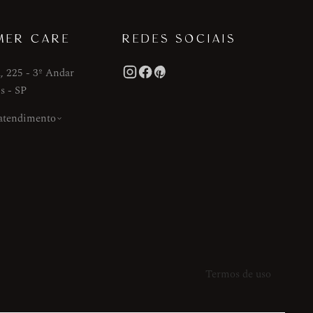
MER CARE
REDES SOCIAIS
, 225 - 3º Andar
s - SP
 atendimento
Termos de uso