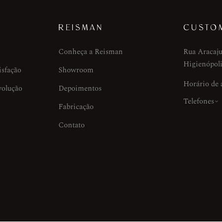
REISMAN
CUSTO
Conheça a Reisman
Rua Aracaju
Higienópoli
isfação
Showroom
Horário de
volução
Depoimentos
Telefones
Fabricação
Contato