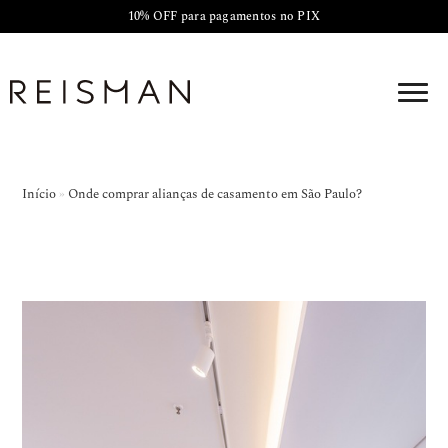
10% OFF para pagamentos no PIX
Início
»
Onde comprar alianças de casamento em São Paulo?