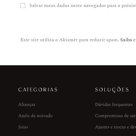
Salvar meus dados neste navegador para a próxi
Este site utiliza o Akismet para reduzir spam.
Saiba 
CATEGORIAS
SOLUÇÕES
Alianças
Dúvidas frequentes
Anéis de noivado
Compromisso de sat
Joias
Ajustes e trocas e de