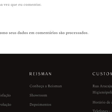
ma vez que eu comentar.
como seus dados em comentários são processados
.
REISMAN
CUSTO
Conheça a Reisman
Rua Aracaju
Higienópoli
isfação
Showroom
Horário de
volução
Depoimentos
Telefones