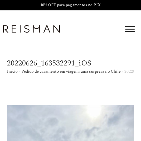
10% OFF para pagamentos no PIX
20220626_163532291_iOS
Início
»
Pedido de casamento em viagem: uma surpresa no Chile
»
2022062