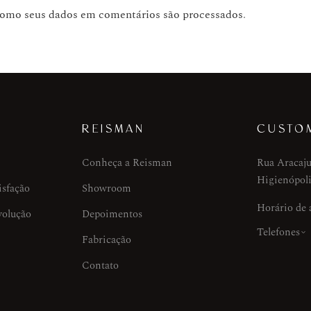
como seus dados em comentários são processados
.
REISMAN
CUSTO
Conheça a Reisman
Rua Aracaju
Higienópoli
isfação
Showroom
Horário de
volução
Depoimentos
Telefones
Fabricação
Contato