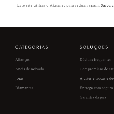
Este site utiliza o Akismet para reduzir spam.
Saiba 
CATEGORIAS
SOLUÇÕES
Alianças
Dúvidas frequentes
Anéis de noivado
Compromisso de sat
Joias
Ajustes e trocas e de
Diamantes
Entrega com seguro
Garantia da joia