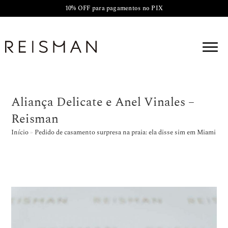
10% OFF para pagamentos no PIX
Aliança Delicate e Anel Vinales –
Reisman
Início
»
Pedido de casamento surpresa na praia: ela disse sim em Miami
»
A