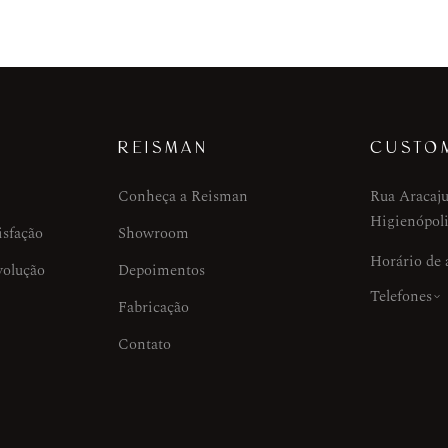
REISMAN
CUSTO
Conheça a Reisman
Rua Aracaju
Higienópoli
isfação
Showroom
Horário de
volução
Depoimentos
Telefones
Fabricação
Contato