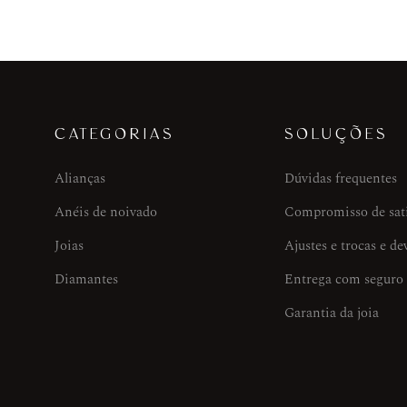
CATEGORIAS
SOLUÇÕES
Alianças
Dúvidas frequentes
Anéis de noivado
Compromisso de sat
Joias
Ajustes e trocas e de
Diamantes
Entrega com seguro
Garantia da joia