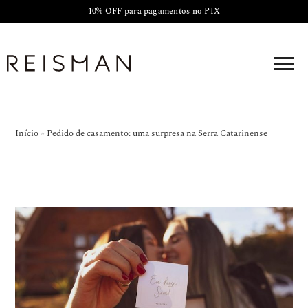
10% OFF para pagamentos no PIX
Início
»
Pedido de casamento: uma surpresa na Serra Catarinense