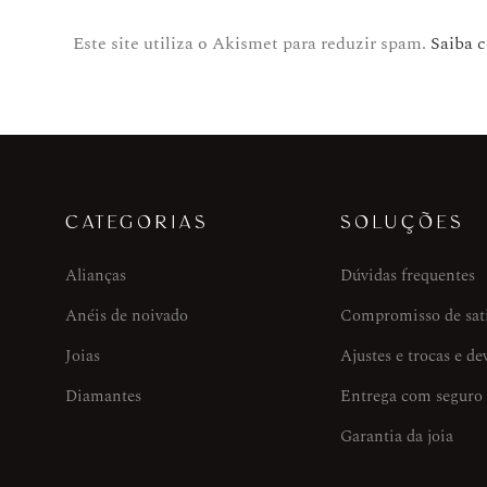
Este site utiliza o Akismet para reduzir spam.
Saiba 
CATEGORIAS
SOLUÇÕES
Alianças
Dúvidas frequentes
Anéis de noivado
Compromisso de sat
Joias
Ajustes e trocas e de
Diamantes
Entrega com seguro
Garantia da joia