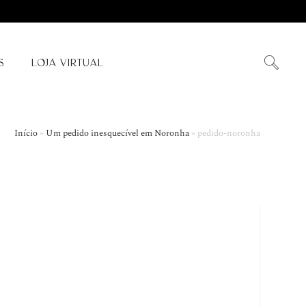
S
LOJA VIRTUAL
Início
»
Um pedido inesquecível em Noronha
»
pedido-noronha