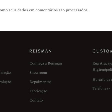
como seus dados em comentários são processados
.
REISMAN
CUSTO
Conheça a Reisman
Rua Aracaju
Higienópoli
isfação
Showroom
Horário de
volução
Depoimentos
Telefones
Fabricação
Contato