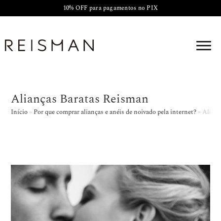
10% OFF para pagamentos no PIX
Alianças Baratas Reisman
Início
»
Por que comprar alianças e anéis de noivado pela internet?
»
Alianç