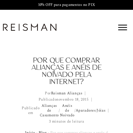
10% OFF para pagamentos no PIX
POR QUE COMPRAR
ALIANÇAS E ANÉIS DE
NOIVADO PELA
INTERNET?
Por
Reisman Alianças
Publicado
novembro 18, 2015
Alianças
Anéis
Publicado
de
/
de
/
Aparadores
/
Jóias
em
Casamento
Noivado
3 minutos de leitura
Início
»
Blog
»
Por que comprar alianças e anéis de noivado pela 