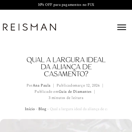
10% OFF para pagamentos no PIX
QUAL A LARGURA IDEAL
DA ALIANÇA DE
CASAMENTO?
Por
Ana Paula
Publicado
março 12, 2026
Publicado em
Guia de Diamantes
3 minutos de leitura
Início
»
Blog
»
Qual a largura ideal da aliança de casamento?