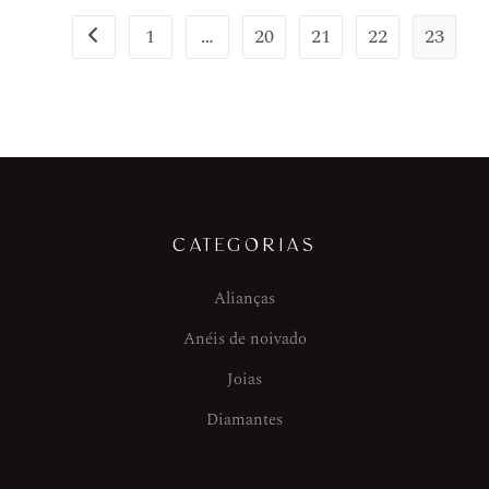
1
…
20
21
22
23
CATEGORIAS
Alianças
Anéis de noivado
Joias
Diamantes