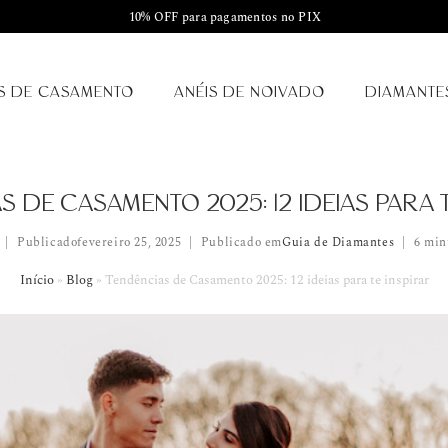
10% OFF para pagamentos no PIX
S DE CASAMENTO
ANÉIS DE NOIVADO
DIAMANTE
 DE CASAMENTO 2025: 12 IDEIAS PARA 
Publicado
fevereiro 25, 2025
Publicado em
Guia de Diamantes
6 min
Início
»
Blog
»
Tendências de Casamento 2025: 12 ideias para te inspirar