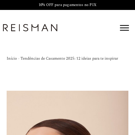
10% OFF para pagamentos no PIX
Início
»
Tendências de Casamento 2025: 12 ideias para te inspirar