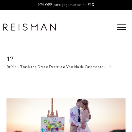
10% OFF para pagamentos no PIX
12
Início
»
Trash the Dress: Destrua o Vestido de Casamento
»
12