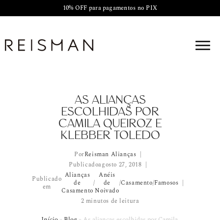
10% OFF para pagamentos no PIX
AS ALIANÇAS
ESCOLHIDAS POR
CAMILA QUEIROZ E
KLEBBER TOLEDO
Por
Reisman Alianças
Publicado
agosto 27, 2018
Alianças
Anéis
Publicado
de
/
de
/
Casamento
/
Famosos
em
Casamento
Noivado
2 minutos de leitura
Início
»
Blog
»
As alianças escolhidas por Camila Queiroz e Kle