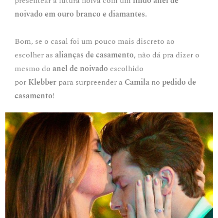
presentear a futura noiva com um
lindo anel de
noivado em ouro branco e diamantes.
Bom, se o casal foi um pouco mais discreto ao
escolher as
alianças de casamento
, não dá pra dizer o
mesmo do
anel de noivado
escolhido
por
Klebber
para surpreender a
Camila
no
pedido de
casamento
!