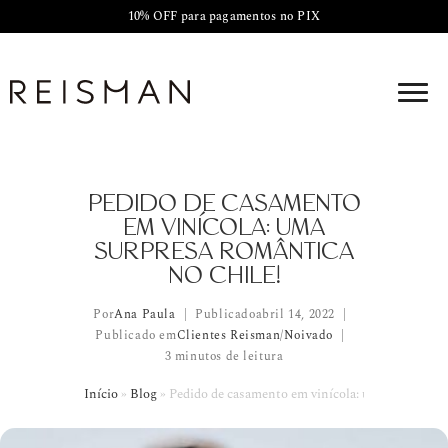
10% OFF para pagamentos no PIX
PEDIDO DE CASAMENTO
EM VINÍCOLA: UMA
SURPRESA ROMÂNTICA
NO CHILE!
Por
Ana Paula
Publicado
abril 14, 2022
Publicado em
Clientes Reisman
/
Noivado
3 minutos de leitura
Início
»
Blog
»
Pedido de casamento em vinícola: uma surpresa r