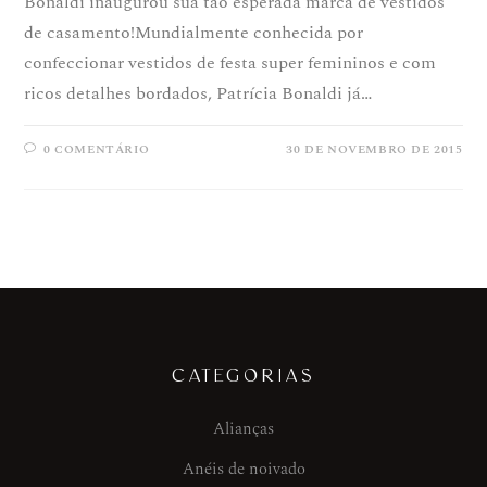
Bonaldi inaugurou sua tão esperada marca de vestidos
de casamento!Mundialmente conhecida por
confeccionar vestidos de festa super femininos e com
ricos detalhes bordados, Patrícia Bonaldi já…
0 COMENTÁRIO
30 DE NOVEMBRO DE 2015
CATEGORIAS
Alianças
Anéis de noivado