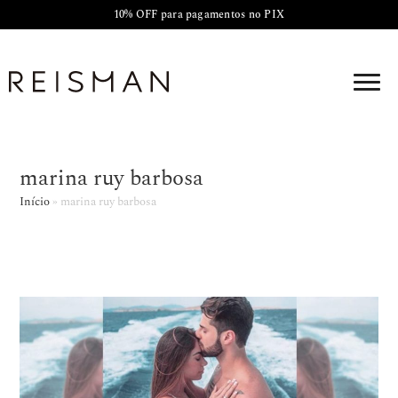
10% OFF para pagamentos no PIX
marina ruy barbosa
Início
»
marina ruy barbosa